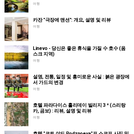
여행
카잔 "극장에 맨션": 개요, 설명 및 리뷰
여행
Linevo - 당신은 좋은 휴식을 가질 수 호수 (옴
스크 지역)
여행
설명, 전통, 일정 및 흥미로운 사실 : 붉은 광장에
서 가드의 변경
여행
호텔 파라다이스 홀리데이 빌리지 3 * (스리랑
카, 곰보) : 리뷰, 설명 및 리뷰
여행
호텔 "코트 야드 Podznoeva"프 스코프 사진 및