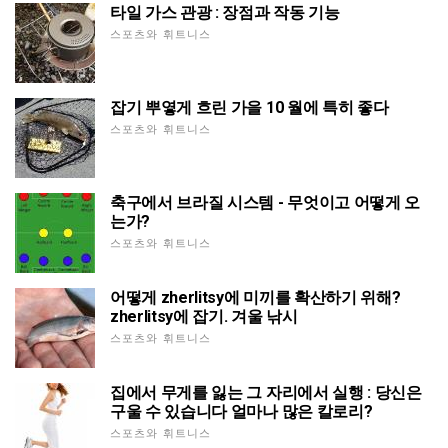
타일 가스 관광 : 장점과 작동 기능
스포츠와 휘트니스
잡기 뿌옇게 흐린 가을 10 월에 특히 좋다
스포츠와 휘트니스
축구에서 브라질 시스템 - 무엇이고 어떻게 오
는가?
스포츠와 휘트니스
어떻게 zherlitsy에 미끼를 확산하기 위해?
zherlitsy에 잡기. 겨울 낚시
스포츠와 휘트니스
집에서 무게를 잃는 그 자리에서 실행 : 당신은
구울 수 있습니다 얼마나 많은 칼로리?
스포츠와 휘트니스