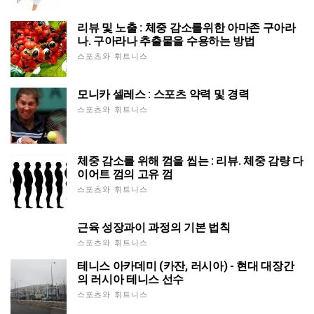
리뷰 및 노출 : 체중 감소를위한 아마존 구아라
나. 구아라나 추출물을 수용하는 방법
스포츠와 휘트니스
모니카 셀레스 : 스포츠 약력 및 경력
스포츠와 휘트니스
체중 감소를 위해 껌을 씹는 : 리뷰. 체중 감량 다
이어트 껌의 고유 껌
스포츠와 휘트니스
근육 성장과이 과정의 기본 법칙
스포츠와 휘트니스
테니스 아카데미 (카잔, 러시아) - 현대 대장간
의 러시아 테니스 선수
스포츠와 휘트니스